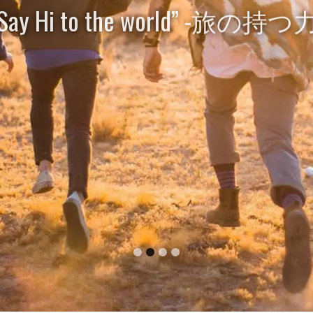
Say Hi to the world” -旅の持つ
世界（旅）の扉を開けて学びや発見に出会
ユースホステルはいつも彼らを応援します
1
2
3
4