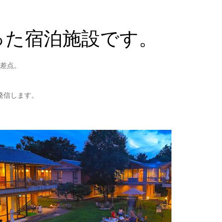
った宿泊施設です。
差点。
発信します。