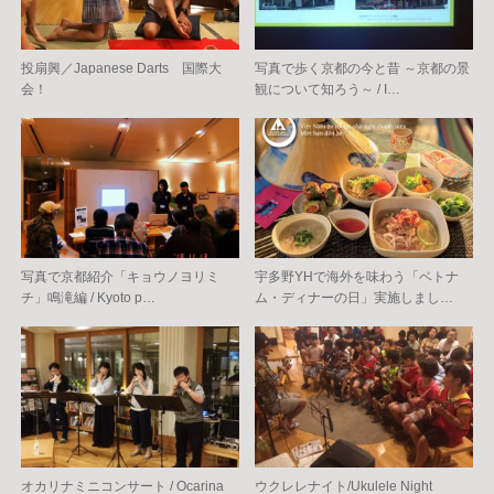
投扇興／Japanese Darts 国際大
写真で歩く京都の今と昔 ～京都の景
会！
観について知ろう～ / I…
写真で京都紹介「キョウノヨリミ
宇多野YHで海外を味わう「ベトナ
チ」鳴滝編 / Kyoto p…
ム・ディナーの日」実施しまし…
オカリナミニコンサート / Ocarina
ウクレレナイト/Ukulele Night