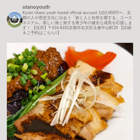
utanoyouth
Kyoto Utano youth hostel official account
1泊3,950円〜。京
都の人や歴史文化に出会う「旅と人と自然を愛する」ユース
ホステル。新しい旅と旅する青少年の健全な成長を応援しま
す！
【住所】〒616-8191京都市右京区太秦中山町29
【詳細
＆ご予約はこちら⇩】