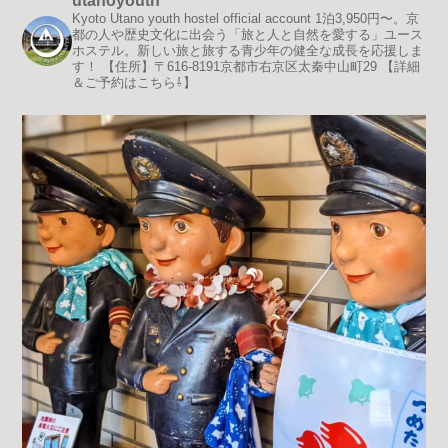
utanoyouth
Kyoto Utano youth hostel official account
1泊3,950円〜。京
都の人や歴史文化に出会う「旅と人と自然を愛する」ユース
ホステル。新しい旅と旅する青少年の健全な成長を応援しま
す！
【住所】〒616-8191京都市右京区太秦中山町29
【詳細
＆ご予約はこちら⇩】