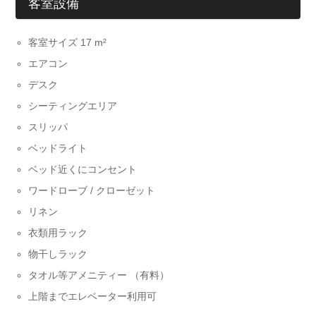
客室設備
客室サイズ 17 m²
エアコン
デスク
シーティングエリア
スリッパ
ベッドライト
ベッド近くにコンセント
ワードローブ / クローゼット
リネン
衣類用ラック
物干しラック
タオル等アメニティー （有料）
上階までエレベーター利用可