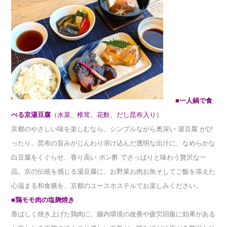
■
一人鍋で食
べる京湯豆腐
（水菜、椎茸、花麩、だし昆布入り）
京都のやさしい味を楽しむなら、シンプルながら奥深い 湯豆腐 がぴ
ったり。昆布の旨みがじんわり溶け込んだ透明な出汁に、なめらかな
白豆腐をくぐらせ、香り高い ポン酢 でさっぱりと味わう贅沢な一
品。京の伝統を感じる湯豆腐に、お野菜お肉お魚そしてご飯を添えた
心温まる和食膳を、京都のユースホステルでお楽しみください。
■鶏モモ肉の塩麹焼き
香ばしく焼き上げた鶏肉に、腸内環境の改善や疲労回復に効果がある