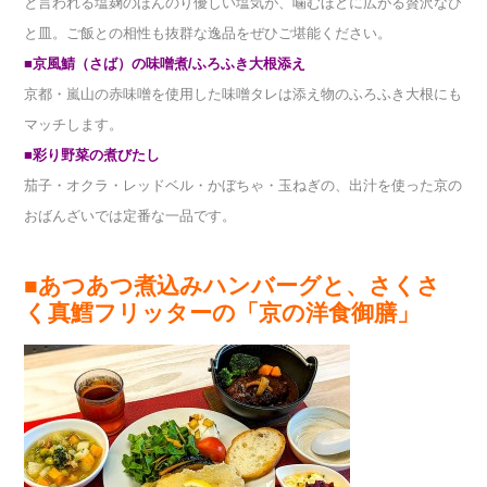
と言われる塩麹のほんのり優しい塩気が、噛むほどに広がる贅沢なひ
と皿。ご飯との相性も抜群な逸品をぜひご堪能ください。
■
京風鯖（さば）の味噌煮/ふろふき大根添え
京都・嵐山の赤味噌を使用した味噌タレは添え物のふろふき大根にも
マッチします。
■
彩り野菜の煮びたし
茄子・オクラ・レッドベル・かぼちゃ・玉ねぎの、出汁を使った京の
おばんざいでは定番な一品です。
■あつあつ煮込みハンバーグと、さくさ
く真鱈フリッターの「京の洋食御膳」