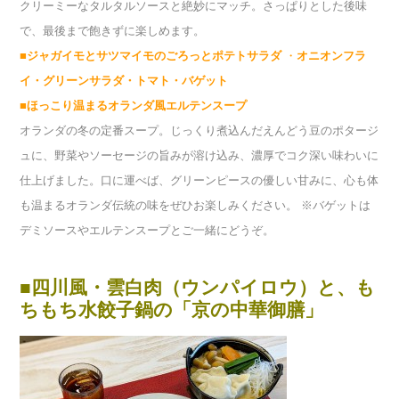
クリーミーなタルタルソースと絶妙にマッチ。さっぱりとした後味
で、最後まで飽きずに楽しめます。
■ジャガイモとサツマイモのごろっとポテトサラダ
・
オニオンフラ
イ・グリーンサラダ・トマト・バゲット
■ほっこり温まるオランダ風エルテンスープ
オランダの冬の定番スープ。じっくり煮込んだえんどう豆のポタージ
ュに、野菜やソーセージの旨みが溶け込み、濃厚でコク深い味わいに
仕上げました。口に運べば、グリーンピースの優しい甘みに、心も体
も温まるオランダ伝統の味をぜひお楽しみください。
※バゲットは
デミソースやエルテンスープとご一緒にどうぞ。
■四川風・雲白肉（ウンパイロウ）と、も
ちもち水餃子鍋の「京の中華御膳」