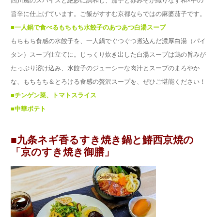
四川風のスパイスと絶妙に調和し、茄子と赤みそが織りなす和×中の
旨辛に仕上げています。ご飯がすすむ京都ならではの麻婆茄子です。
■一人鍋で食べるもちもち水餃子のあつあつ白湯スープ
もちもち食感の水餃子を、一人鍋でぐつぐつ煮込んだ濃厚白湯（パイ
タン）スープ仕立てに。じっくり炊き出した白湯スープは鶏の旨みが
たっぷり溶け込み、水餃子のジューシーな肉汁とスープのまろやか
な、もちもち＆とろける食感の贅沢スープを、ぜひご堪能ください！
■チンゲン菜、トマトスライス
■中華ポテト
■九条ネギ香るすき焼き鍋と鰆西京焼の
「京のすき焼き御膳」