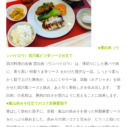
■雲白肉（ウ
ンパイロウ）四川風ピリ辛ソース仕立て
四川料理の名物 雲白肉（ウンパイロウ） は、薄切りにした豚バラ肉
に、香り高い 特製うま辛ソース をかけた贅沢な一品。しっとり柔ら
かく茹で上げた豚肉が、にんにくやラー油、花椒（ホアジャオ）を効
かせた四川風ソースと絡み、あと引く美味しさを生み出します。「雲
白肉」の名前は、豚肉の白さが雲のように見えることに由来します。
■嵐山赤みそ仕立てのコク旨麻婆茄子
香ばしく炒めた茄子に、京都・嵐山の赤みそを使った特製麻婆ソース
をたっぷり絡めました。赤みその深いコクと甘みが、ピリッと効いた