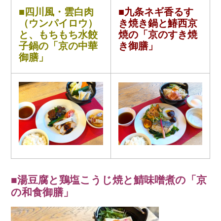
■四川風・雲白肉
■九条ネギ香るす
（ウンパイロウ）
き焼き鍋と鰆西京
と、もちもち水餃
焼の
「京のすき焼
子鍋の
「京の中華
き御膳」
御膳」
■湯豆腐と鶏塩こうじ焼と鯖味噌煮の「京
の和食御膳」