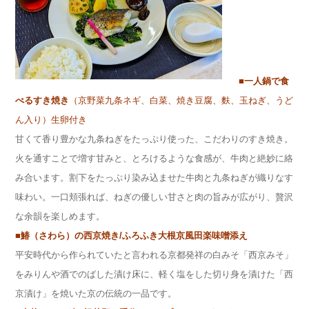
■一人鍋で食
べるすき焼き
（京野菜九条ネギ、白菜、焼き豆腐、麩、玉ねぎ、うど
ん入り）生卵付き
甘くて香り豊かな九条ねぎをたっぷり使った、こだわりのすき焼き。
火を通すことで増す甘みと、とろけるような食感が、牛肉と絶妙に絡
み合います。割下をたっぷり染み込ませた牛肉と九条ねぎが織りなす
味わい。一口頬張れば、ねぎの優しい甘さと肉の旨みが広がり、贅沢
な余韻を楽しめます。
■鰆（さわら）の西京焼き/ふろふき大根京風田楽味噌添え
平安時代から作られていたと言われる京都発祥の白みそ「西京みそ」
をみりんや酒でのばした漬け床に、軽く塩をした切り身を漬けた「西
京漬け」を焼いた京の伝統の一品です。