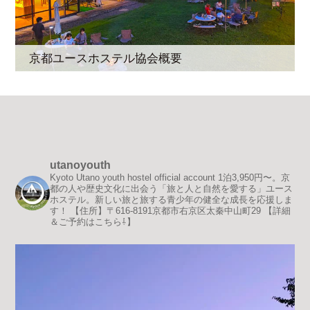
京都ユースホステル協会概要
utanoyouth
Kyoto Utano youth hostel official account
1泊3,950円〜。京
都の人や歴史文化に出会う「旅と人と自然を愛する」ユース
ホステル。新しい旅と旅する青少年の健全な成長を応援しま
す！
【住所】〒616-8191京都市右京区太秦中山町29
【詳細
＆ご予約はこちら⇩】