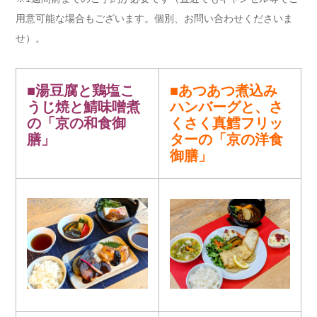
用意可能な場合もございます。個別、お問い合わせくださいま
せ）。
■湯豆腐と鶏塩こ
■あつあつ煮込み
うじ焼と鯖味噌煮
ハンバーグと、さ
の
「京の和食御
くさく真鱈フリッ
膳」
ターの
「京の洋食
御膳」