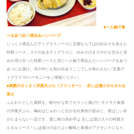
■一人鍋で食
べるあつあつ煮込みハンバーグ
じっくり煮込んだデミグラスソースに京都ならではの白みそを加えた
特製ソース。コクのあるデミグラスに、白みそのまろやかな甘みと深
みが溶け合った特製ソースと共に一人鍋で煮込んだハンバーグをあつ
あつにお届け。洋の中にも和が出会うここでしか味わえない“京風デ
ミグラス”のハーモニーをご堪能ください。
■真鱈のさくさく洋風天ぷら（フリッター）・
京しば漬けタルタルを
添え
ふんわりとした真鱈を、軽やかな衣でカラッと揚げた サクサク食感
の洋風天ぷら。噛めばじゅわっと広がる白身魚の旨みと、香ばしい衣
がたまらない一品です。更に味の決め手は 京しば漬け入りの特製タ
ルタルソース！しば漬けのほどよい酸味と食感がアクセントになり、