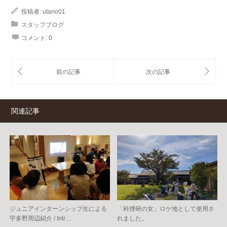
投稿者:
utano01
スタッフブログ
コメント:
0
関連記事
ジュニアインターンシップ生による
「科捜研の女」ロケ地として使用さ
宇多野周辺紹介 / Intr…
れました。