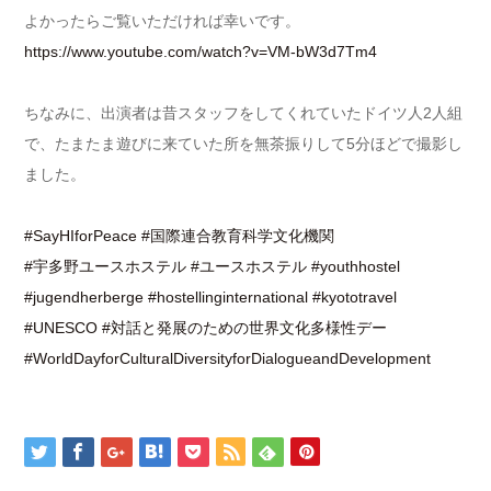
よかったらご覧いただければ幸いです。
https://www.youtube.com/watch?v=VM-bW3d7Tm4
ちなみに、出演者は昔スタッフをしてくれていたドイツ人2人組
で、たまたま遊びに来ていた所を無茶振りして5分ほどで撮影し
ました。
#SayHIforPeace
#国際連合教育科学文化機関
#宇多野ユースホステル
#ユースホステル
#youthhostel
#jugendherberge
#hostellinginternational
#kyototravel
#UNESCO
#対話と発展のための世界文化多様性デー
#WorldDayforCulturalDiversityforDialogueandDevelopment