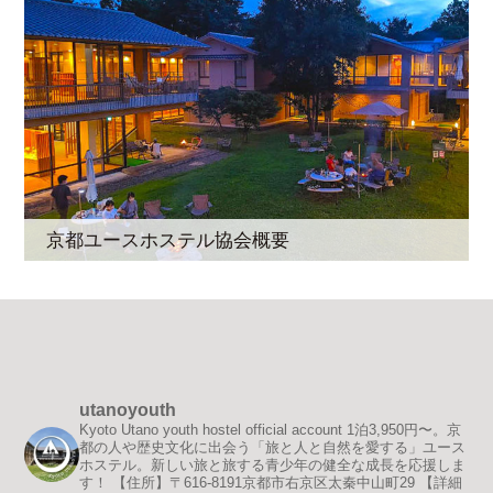
京都ユースホステル協会概要
utanoyouth
Kyoto Utano youth hostel official account
1泊3,950円〜。京
都の人や歴史文化に出会う「旅と人と自然を愛する」ユース
ホステル。新しい旅と旅する青少年の健全な成長を応援しま
す！
【住所】〒616-8191京都市右京区太秦中山町29
【詳細